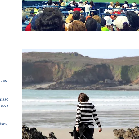
ices
gisse
vices
ises,