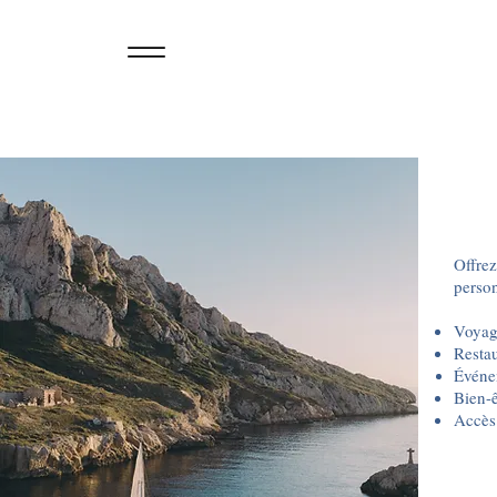
Offre
perso
Voyag
Resta
Événem
Bien-ê
Accès 