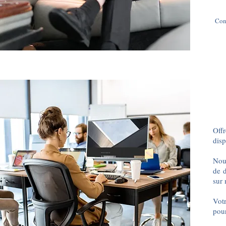
Cond
Off
disp
Nous
de d
sur 
Vot
pour