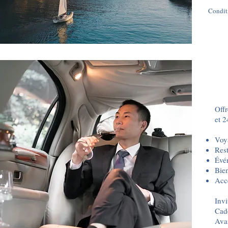
Conditi
Offr
et 2
Voy
Res
Évén
Bien
Accè
Invi
Cad
Avan